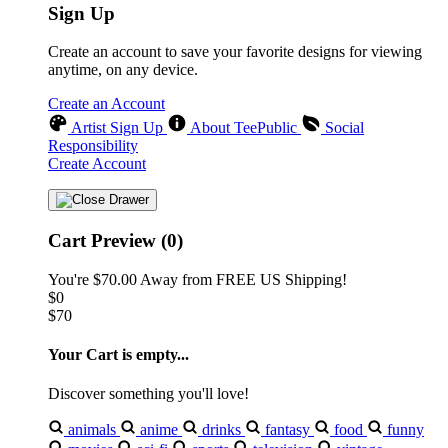
Sign Up
Create an account to save your favorite designs for viewing
anytime, on any device.
Create an Account
Artist Sign Up
About TeePublic
Social
Responsibility
Create Account
Cart Preview (0)
You're
$70.00
Away from
FREE US Shipping!
$0
$70
Your Cart is empty...
Discover something you'll love!
animals
anime
drinks
fantasy
food
funny