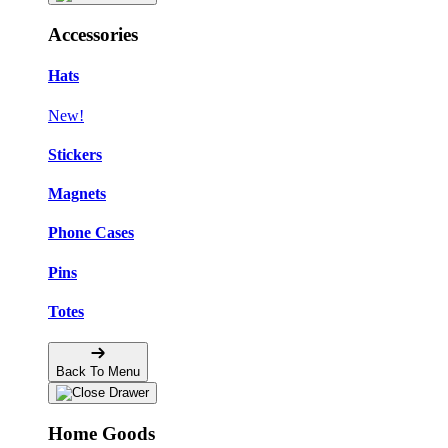
Accessories
Hats
New!
Stickers
Magnets
Phone Cases
Pins
Totes
Back To Menu
Home Goods