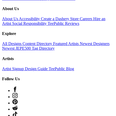
About Us
About Us
Accessibility
Create a Dashery Store
Careers
Hire an
Artist
Social Responsibility
TeePublic Reviews
Explore
All Designs
Content Directory
Featured Artists
Newest Designers
Newest JEPE500
Tag Directory
Artists
Artist Signup
Design Guide
TeePublic Blog
Follow Us