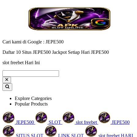
Cari kami di Google : JEPE500
Daftar 10 Situs JEPE500 Jackpot Setiap Hari JEPE500
slot freebet Hari Ini
Explore Categories
Popular Products
JEPE500
SLOT
slot freebet
JEPE500
SITUS SLOT
LINK SLOT
slot freebet HARI