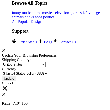
Browse All Topics
funny
music
anime
movies
television
sports
sci-fi
vintage
animals
drinks
food
politics
All Popular Designs
Support
Order Status
FAQ
Contact Us
Update Your Browsing Preferences
Shipping Country:
Currency:
Cancel
Katie:
5'10"
160