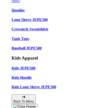
New!
Hoodies
Long Sleeve JEPE500
Crewneck Sweatshirts
Tank Tops
Baseball JEPE500
Kids Apparel
Kids JEPE500
Kids Hoodie
Kids Long Sleeve JEPE500
Back To Menu