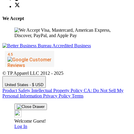
We Accept
© TP Apparel LLC 2012 - 2025
United States - $ USD
Product Safety
Intellectual Property Policy
CA: Do Not Sell My
Personal Information
Privacy Policy
Terms
Welcome Guest!
Log In