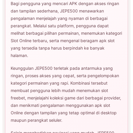
Bagi pengguna yang mencari APK dengan akses ringan
dan tampilan sederhana, JEPE500 menawarkan
pengalaman menjelajah yang nyaman di berbagai
perangkat. Melalui satu platform, pengguna dapat
melihat berbagai pilihan permainan, menemukan kategori
Slot Online terbaru, serta mengenal beragam apk slot
yang tersedia tanpa harus berpindah ke banyak
halaman.
Keunggulan JEPE500 terletak pada antarmuka yang
ringan, proses akses yang cepat, serta pengelompokan
kategori permainan yang rapi. Kombinasi tersebut
membuat pengguna lebih mudah menemukan slot
freebet, menjelajahi koleksi game dari berbagai provider,
dan menikmati pengalaman menggunakan apk slot
Online dengan tampilan yang tetap optimal di desktop
maupun perangkat seluler.
Selain menghadirkan navigasi yang mudah, JEPE500