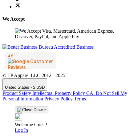
We Accept
© TP Apparel LLC 2012 - 2025
United States - $ USD
Product Safety
Intellectual Property Policy
CA: Do Not Sell My
Personal Information
Privacy Policy
Terms
Welcome Guest!
Log In