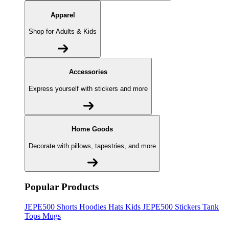
Apparel
Shop for Adults & Kids
Accessories
Express yourself with stickers and more
Home Goods
Decorate with pillows, tapestries, and more
Popular Products
JEPE500
Shorts
Hoodies
Hats
Kids JEPE500
Stickers
Tank
Tops
Mugs