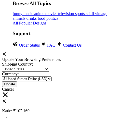
Browse All Topics
funny
music
anime
movies
television
sports
sci-fi
vintage
animals
drinks
food
politics
All Popular Designs
Support
Order Status
FAQ
Contact Us
Update Your Browsing Preferences
Shipping Country:
Currency:
Cancel
Katie:
5'10"
160