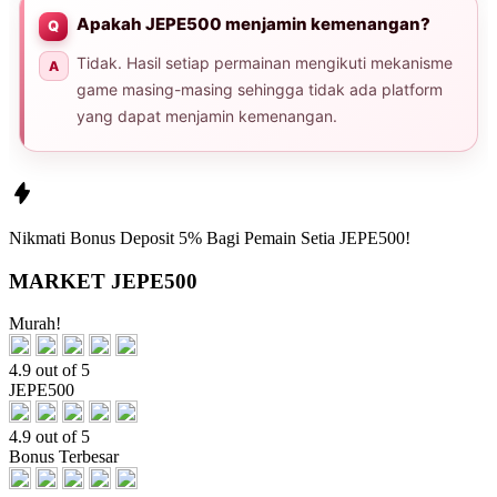
Apakah JEPE500 menjamin kemenangan?
Tidak. Hasil setiap permainan mengikuti mekanisme
game masing-masing sehingga tidak ada platform
yang dapat menjamin kemenangan.
Nikmati
Bonus Deposit 5%
Bagi Pemain Setia
JEPE500!
MARKET JEPE500
Murah!
4.9 out of 5
JEPE500
4.9 out of 5
Bonus Terbesar