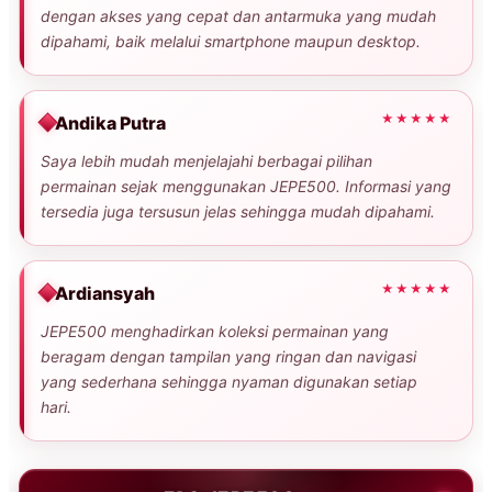
dengan akses yang cepat dan antarmuka yang mudah
dipahami, baik melalui smartphone maupun desktop.
Andika Putra
Saya lebih mudah menjelajahi berbagai pilihan
permainan sejak menggunakan JEPE500. Informasi yang
tersedia juga tersusun jelas sehingga mudah dipahami.
Ardiansyah
JEPE500 menghadirkan koleksi permainan yang
beragam dengan tampilan yang ringan dan navigasi
yang sederhana sehingga nyaman digunakan setiap
hari.