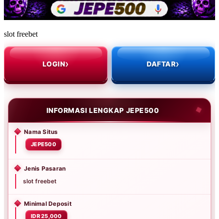
slot freebet
LOGIN
DAFTAR
INFORMASI LENGKAP JEPE500
Nama Situs
JEPE500
Jenis Pasaran
slot freebet
Minimal Deposit
IDR 25,000