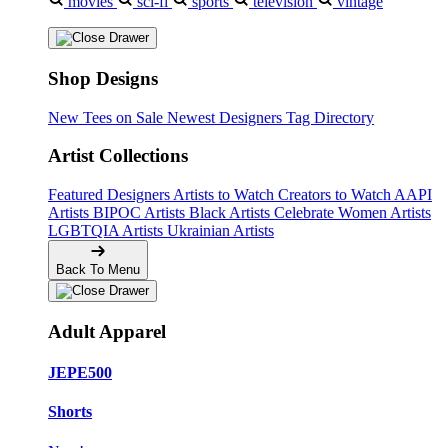
movies
sci-fi
sports
television
vintage
Shop Designs
New Tees on Sale
Newest Designers
Tag Directory
Artist Collections
Featured Designers
Artists to Watch
Creators to Watch
AAPI
Artists
BIPOC Artists
Black Artists
Celebrate Women Artists
LGBTQIA Artists
Ukrainian Artists
Back To Menu
Adult Apparel
JEPE500
Shorts