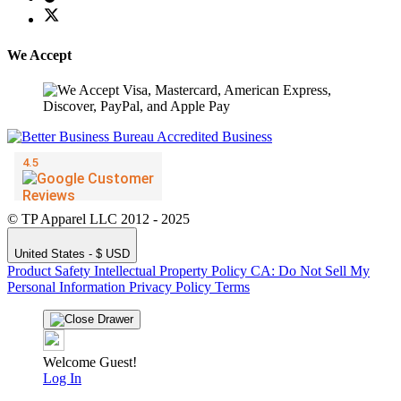
We Accept
© TP Apparel LLC 2012 - 2025
United States - $ USD
Product Safety
Intellectual Property Policy
CA: Do Not Sell My
Personal Information
Privacy Policy
Terms
Welcome Guest!
Log In