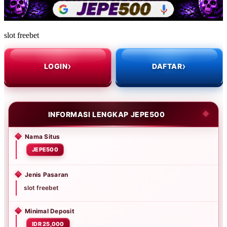
slot freebet
LOGIN
DAFTAR
INFORMASI LENGKAP JEPE500
Nama Situs
JEPE500
Jenis Pasaran
slot freebet
Minimal Deposit
IDR 25,000