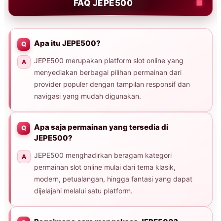
FAQ JEPE500
Apa itu JEPE500?
JEPE500 merupakan platform slot online yang
menyediakan berbagai pilihan permainan dari
provider populer dengan tampilan responsif dan
navigasi yang mudah digunakan.
Apa saja permainan yang tersedia di
JEPE500?
JEPE500 menghadirkan beragam kategori
permainan slot online mulai dari tema klasik,
modern, petualangan, hingga fantasi yang dapat
dijelajahi melalui satu platform.