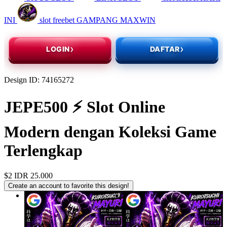
INI
slot freebet GAMPANG MAXWIN
LOGIN
DAFTAR
Design ID: 74165272
JEPE500 ⚡ Slot Online
Modern dengan Koleksi Game
Terlengkap
$2
IDR 25.000
Create an account to favorite this design!