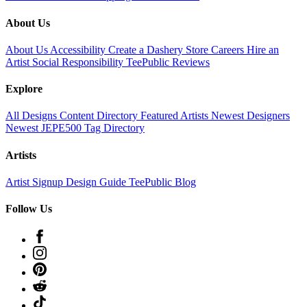
About Us
About Us
Accessibility
Create a Dashery Store
Careers
Hire an
Artist
Social Responsibility
TeePublic Reviews
Explore
All Designs
Content Directory
Featured Artists
Newest Designers
Newest JEPE500
Tag Directory
Artists
Artist Signup
Design Guide
TeePublic Blog
Follow Us