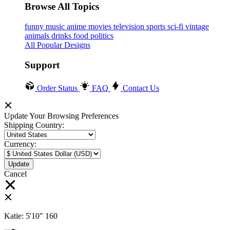
Browse All Topics
funny
music
anime
movies
television
sports
sci-fi
vintage
animals
drinks
food
politics
All Popular Designs
Support
Order Status
FAQ
Contact Us
Update Your Browsing Preferences
Shipping Country:
Currency:
Cancel
Katie:
5'10"
160