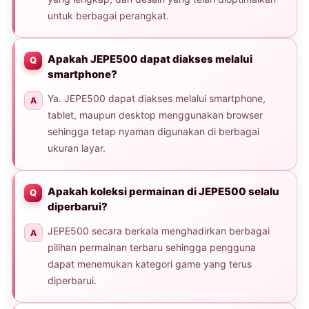
untuk berbagai perangkat.
Apakah JEPE500 dapat diakses melalui
smartphone?
Ya. JEPE500 dapat diakses melalui smartphone,
tablet, maupun desktop menggunakan browser
sehingga tetap nyaman digunakan di berbagai
ukuran layar.
Apakah koleksi permainan di JEPE500 selalu
diperbarui?
JEPE500 secara berkala menghadirkan berbagai
pilihan permainan terbaru sehingga pengguna
dapat menemukan kategori game yang terus
diperbarui.