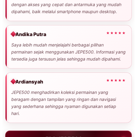
dengan akses yang cepat dan antarmuka yang mudah
dipahami, baik melalui smartphone maupun desktop.
Andika Putra
Saya lebih mudah menjelajahi berbagai pilihan
permainan sejak menggunakan JEPE500. Informasi yang
tersedia juga tersusun jelas sehingga mudah dipahami.
Ardiansyah
JEPE500 menghadirkan koleksi permainan yang
beragam dengan tampilan yang ringan dan navigasi
yang sederhana sehingga nyaman digunakan setiap
hari.