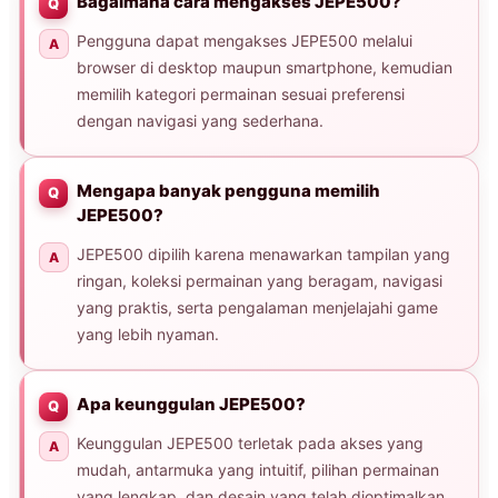
Bagaimana cara mengakses JEPE500?
Pengguna dapat mengakses JEPE500 melalui
browser di desktop maupun smartphone, kemudian
memilih kategori permainan sesuai preferensi
dengan navigasi yang sederhana.
Mengapa banyak pengguna memilih
JEPE500?
JEPE500 dipilih karena menawarkan tampilan yang
ringan, koleksi permainan yang beragam, navigasi
yang praktis, serta pengalaman menjelajahi game
yang lebih nyaman.
Apa keunggulan JEPE500?
Keunggulan JEPE500 terletak pada akses yang
mudah, antarmuka yang intuitif, pilihan permainan
yang lengkap, dan desain yang telah dioptimalkan