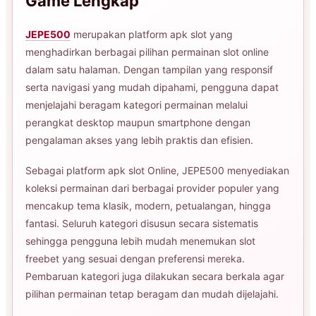
Game Lengkap
JEPE500
merupakan platform apk slot yang
menghadirkan berbagai pilihan permainan slot online
dalam satu halaman. Dengan tampilan yang responsif
serta navigasi yang mudah dipahami, pengguna dapat
menjelajahi beragam kategori permainan melalui
perangkat desktop maupun smartphone dengan
pengalaman akses yang lebih praktis dan efisien.
Sebagai platform apk slot Online, JEPE500 menyediakan
koleksi permainan dari berbagai provider populer yang
mencakup tema klasik, modern, petualangan, hingga
fantasi. Seluruh kategori disusun secara sistematis
sehingga pengguna lebih mudah menemukan slot
freebet yang sesuai dengan preferensi mereka.
Pembaruan kategori juga dilakukan secara berkala agar
pilihan permainan tetap beragam dan mudah dijelajahi.