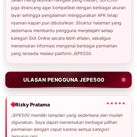
juga dirancang agar kompatibel dengan berbagai ukuran
layar sehingga pengalaman menggunakan APK tetap
nyaman kapan pun dibutuhkan. Struktur halaman yang
sederhana membantu pengguna menjelajahi setiap
kategori Slot Online secara lebih efisien, sekaligus
menemukan informasi mengenai berbagai permainan
yang tersedia melalui platform JEPE500.
ULASAN PENGGUNA JEPE500
Rizky Pratama
JEPE500 memiliki tampilan yang sederhana dan mudah
digunakan. Saya dapat menemukan berbagai pilihan
permainan dengan cepat karena semua kategori
tersusun rapi.