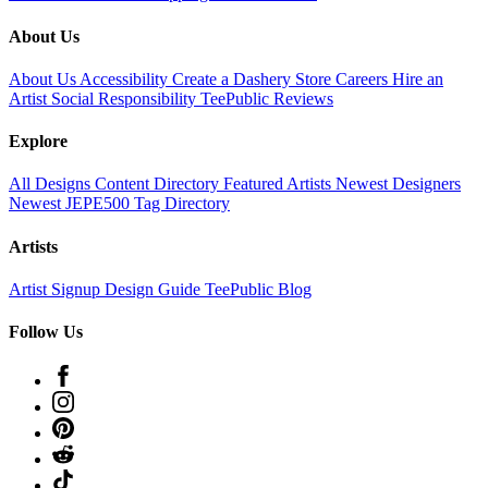
About Us
About Us
Accessibility
Create a Dashery Store
Careers
Hire an
Artist
Social Responsibility
TeePublic Reviews
Explore
All Designs
Content Directory
Featured Artists
Newest Designers
Newest JEPE500
Tag Directory
Artists
Artist Signup
Design Guide
TeePublic Blog
Follow Us