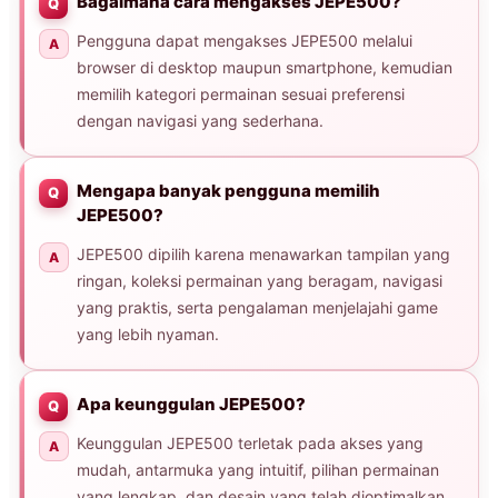
Bagaimana cara mengakses JEPE500?
Pengguna dapat mengakses JEPE500 melalui
browser di desktop maupun smartphone, kemudian
memilih kategori permainan sesuai preferensi
dengan navigasi yang sederhana.
Mengapa banyak pengguna memilih
JEPE500?
JEPE500 dipilih karena menawarkan tampilan yang
ringan, koleksi permainan yang beragam, navigasi
yang praktis, serta pengalaman menjelajahi game
yang lebih nyaman.
Apa keunggulan JEPE500?
Keunggulan JEPE500 terletak pada akses yang
mudah, antarmuka yang intuitif, pilihan permainan
yang lengkap, dan desain yang telah dioptimalkan