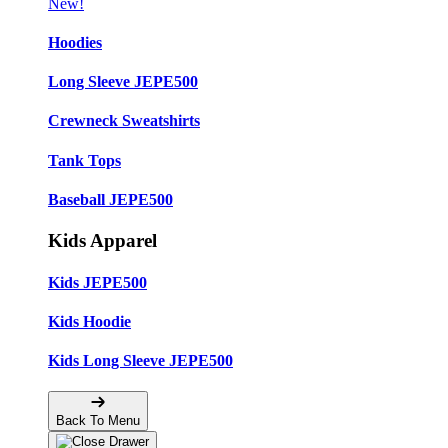
New!
Hoodies
Long Sleeve JEPE500
Crewneck Sweatshirts
Tank Tops
Baseball JEPE500
Kids Apparel
Kids JEPE500
Kids Hoodie
Kids Long Sleeve JEPE500
Back To Menu