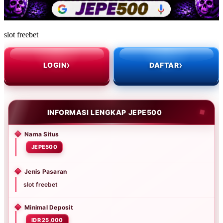
slot freebet
LOGIN
DAFTAR
INFORMASI LENGKAP JEPE500
Nama Situs
JEPE500
Jenis Pasaran
slot freebet
Minimal Deposit
IDR 25,000