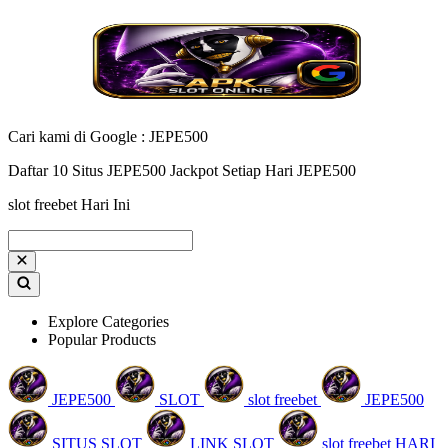
Cari kami di Google : JEPE500
Daftar 10 Situs JEPE500 Jackpot Setiap Hari JEPE500
slot freebet Hari Ini
Explore Categories
Popular Products
JEPE500
SLOT
slot freebet
JEPE500
SITUS SLOT
LINK SLOT
slot freebet HARI