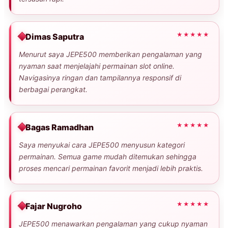
Dimas Saputra
Menurut saya JEPE500 memberikan pengalaman yang
nyaman saat menjelajahi permainan slot online.
Navigasinya ringan dan tampilannya responsif di
berbagai perangkat.
Bagas Ramadhan
Saya menyukai cara JEPE500 menyusun kategori
permainan. Semua game mudah ditemukan sehingga
proses mencari permainan favorit menjadi lebih praktis.
Fajar Nugroho
JEPE500 menawarkan pengalaman yang cukup nyaman