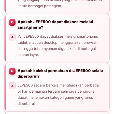
untuk berbagai perangkat.
Apakah JEPE500 dapat diakses melalui
smartphone?
Ya. JEPE500 dapat diakses melalui smartphone,
tablet, maupun desktop menggunakan browser
sehingga tetap nyaman digunakan di berbagai
ukuran layar.
Apakah koleksi permainan di JEPE500 selalu
diperbarui?
JEPE500 secara berkala menghadirkan berbagai
pilihan permainan terbaru sehingga pengguna
dapat menemukan kategori game yang terus
diperbarui.