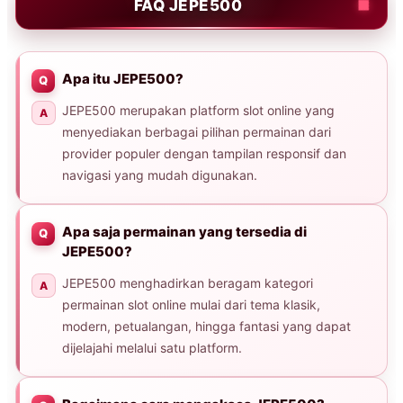
FAQ JEPE500
Apa itu JEPE500?
JEPE500 merupakan platform slot online yang
menyediakan berbagai pilihan permainan dari
provider populer dengan tampilan responsif dan
navigasi yang mudah digunakan.
Apa saja permainan yang tersedia di
JEPE500?
JEPE500 menghadirkan beragam kategori
permainan slot online mulai dari tema klasik,
modern, petualangan, hingga fantasi yang dapat
dijelajahi melalui satu platform.