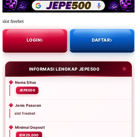
slot freebet
LOGIN
DAFTAR
INFORMASI LENGKAP JEPE500
Nama Situs
JEPE500
Jenis Pasaran
slot freebet
Minimal Deposit
IDR 25,000