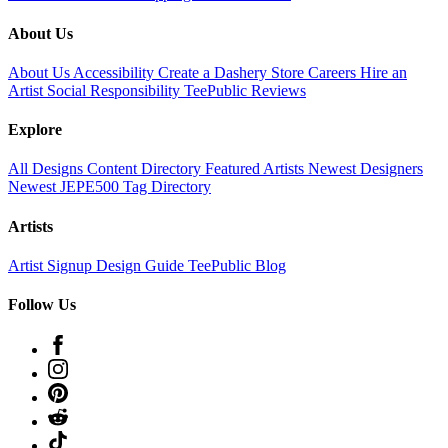
About Us
About Us
Accessibility
Create a Dashery Store
Careers
Hire an
Artist
Social Responsibility
TeePublic Reviews
Explore
All Designs
Content Directory
Featured Artists
Newest Designers
Newest JEPE500
Tag Directory
Artists
Artist Signup
Design Guide
TeePublic Blog
Follow Us