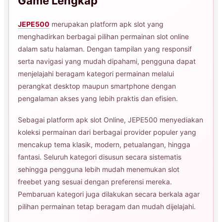
Game Lengkap
JEPE500
merupakan platform apk slot yang
menghadirkan berbagai pilihan permainan slot online
dalam satu halaman. Dengan tampilan yang responsif
serta navigasi yang mudah dipahami, pengguna dapat
menjelajahi beragam kategori permainan melalui
perangkat desktop maupun smartphone dengan
pengalaman akses yang lebih praktis dan efisien.
Sebagai platform apk slot Online, JEPE500 menyediakan
koleksi permainan dari berbagai provider populer yang
mencakup tema klasik, modern, petualangan, hingga
fantasi. Seluruh kategori disusun secara sistematis
sehingga pengguna lebih mudah menemukan slot
freebet yang sesuai dengan preferensi mereka.
Pembaruan kategori juga dilakukan secara berkala agar
pilihan permainan tetap beragam dan mudah dijelajahi.