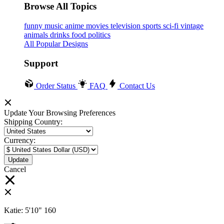
Browse All Topics
funny
music
anime
movies
television
sports
sci-fi
vintage
animals
drinks
food
politics
All Popular Designs
Support
Order Status
FAQ
Contact Us
Update Your Browsing Preferences
Shipping Country:
Currency:
Cancel
Katie:
5'10"
160