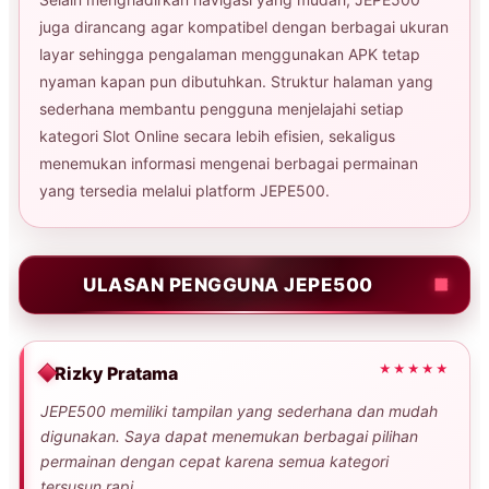
juga dirancang agar kompatibel dengan berbagai ukuran
layar sehingga pengalaman menggunakan APK tetap
nyaman kapan pun dibutuhkan. Struktur halaman yang
sederhana membantu pengguna menjelajahi setiap
kategori Slot Online secara lebih efisien, sekaligus
menemukan informasi mengenai berbagai permainan
yang tersedia melalui platform JEPE500.
ULASAN PENGGUNA JEPE500
Rizky Pratama
JEPE500 memiliki tampilan yang sederhana dan mudah
digunakan. Saya dapat menemukan berbagai pilihan
permainan dengan cepat karena semua kategori
tersusun rapi.