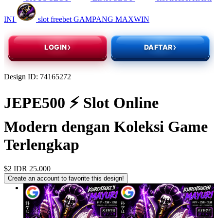
INI
slot freebet GAMPANG MAXWIN
LOGIN
DAFTAR
Design ID: 74165272
JEPE500 ⚡ Slot Online
Modern dengan Koleksi Game
Terlengkap
$2
IDR 25.000
Create an account to favorite this design!