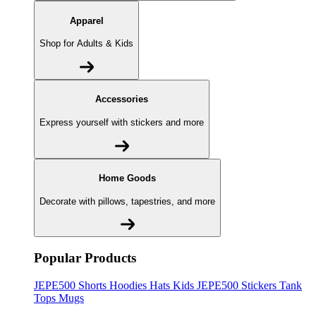
Apparel
Shop for Adults & Kids
Accessories
Express yourself with stickers and more
Home Goods
Decorate with pillows, tapestries, and more
Popular Products
JEPE500
Shorts
Hoodies
Hats
Kids JEPE500
Stickers
Tank
Tops
Mugs