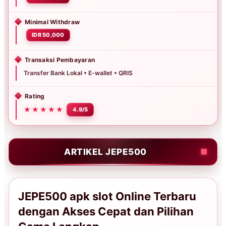
Minimal Withdraw
IDR 50,000
Transaksi Pembayaran
Transfer Bank Lokal • E-wallet • QRIS
Rating
4.9/5
ARTIKEL JEPE500
JEPE500 apk slot Online Terbaru
dengan Akses Cepat dan Pilihan