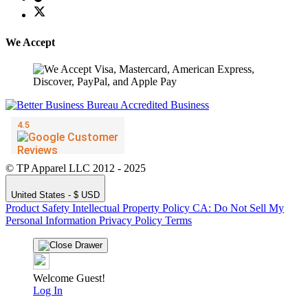
We Accept
© TP Apparel LLC 2012 - 2025
United States - $ USD
Product Safety
Intellectual Property Policy
CA: Do Not Sell My
Personal Information
Privacy Policy
Terms
Welcome Guest!
Log In