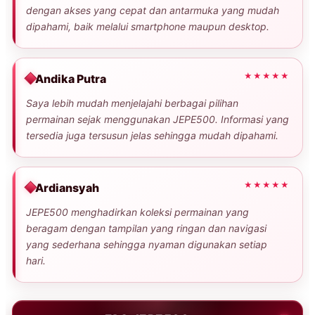
dengan akses yang cepat dan antarmuka yang mudah
dipahami, baik melalui smartphone maupun desktop.
Andika Putra
Saya lebih mudah menjelajahi berbagai pilihan
permainan sejak menggunakan JEPE500. Informasi yang
tersedia juga tersusun jelas sehingga mudah dipahami.
Ardiansyah
JEPE500 menghadirkan koleksi permainan yang
beragam dengan tampilan yang ringan dan navigasi
yang sederhana sehingga nyaman digunakan setiap
hari.