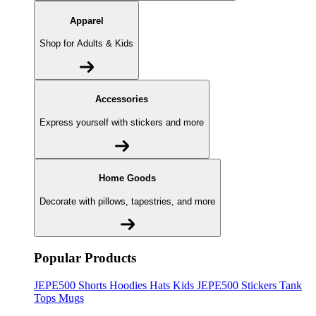
Apparel
Shop for Adults & Kids
Accessories
Express yourself with stickers and more
Home Goods
Decorate with pillows, tapestries, and more
Popular Products
JEPE500
Shorts
Hoodies
Hats
Kids JEPE500
Stickers
Tank
Tops
Mugs