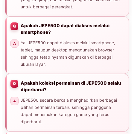
untuk berbagai perangkat.
Apakah JEPE500 dapat diakses melalui
smartphone?
Ya. JEPE500 dapat diakses melalui smartphone,
tablet, maupun desktop menggunakan browser
sehingga tetap nyaman digunakan di berbagai
ukuran layar.
Apakah koleksi permainan di JEPE500 selalu
diperbarui?
JEPE500 secara berkala menghadirkan berbagai
pilihan permainan terbaru sehingga pengguna
dapat menemukan kategori game yang terus
diperbarui.