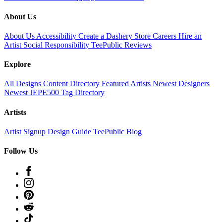
About Us
About Us
Accessibility
Create a Dashery Store
Careers
Hire an
Artist
Social Responsibility
TeePublic Reviews
Explore
All Designs
Content Directory
Featured Artists
Newest Designers
Newest JEPE500
Tag Directory
Artists
Artist Signup
Design Guide
TeePublic Blog
Follow Us