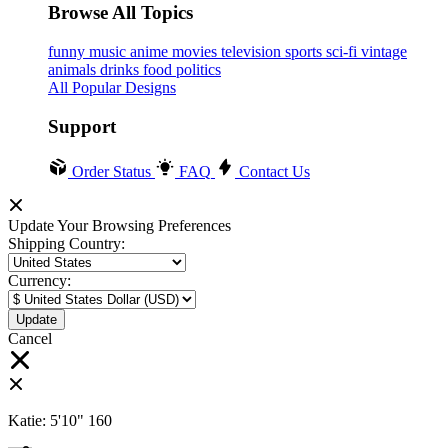
Browse All Topics
funny
music
anime
movies
television
sports
sci-fi
vintage
animals
drinks
food
politics
All Popular Designs
Support
Order Status
FAQ
Contact Us
Update Your Browsing Preferences
Shipping Country:
Currency:
Cancel
Katie:
5'10"
160