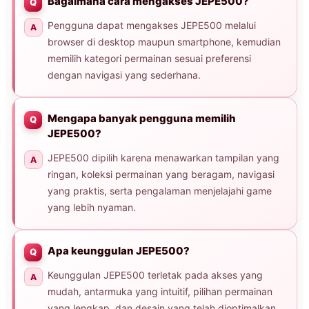
Bagaimana cara mengakses JEPE500?
Pengguna dapat mengakses JEPE500 melalui
browser di desktop maupun smartphone, kemudian
memilih kategori permainan sesuai preferensi
dengan navigasi yang sederhana.
Mengapa banyak pengguna memilih
JEPE500?
JEPE500 dipilih karena menawarkan tampilan yang
ringan, koleksi permainan yang beragam, navigasi
yang praktis, serta pengalaman menjelajahi game
yang lebih nyaman.
Apa keunggulan JEPE500?
Keunggulan JEPE500 terletak pada akses yang
mudah, antarmuka yang intuitif, pilihan permainan
yang lengkap, dan desain yang telah dioptimalkan