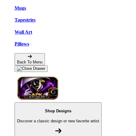
Mugs
Tapestries
Wall Art
Pillows
Back To Menu
Shop Designs
Discover a classic design or new favorite artist