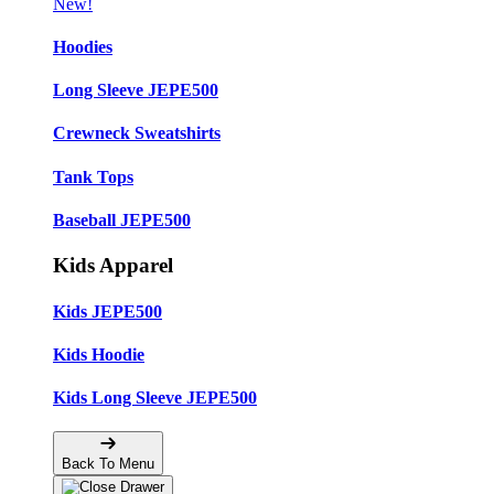
New!
Hoodies
Long Sleeve JEPE500
Crewneck Sweatshirts
Tank Tops
Baseball JEPE500
Kids Apparel
Kids JEPE500
Kids Hoodie
Kids Long Sleeve JEPE500
Back To Menu