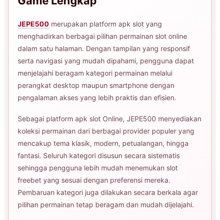
Game Lengkap
JEPE500
merupakan platform apk slot yang
menghadirkan berbagai pilihan permainan slot online
dalam satu halaman. Dengan tampilan yang responsif
serta navigasi yang mudah dipahami, pengguna dapat
menjelajahi beragam kategori permainan melalui
perangkat desktop maupun smartphone dengan
pengalaman akses yang lebih praktis dan efisien.
Sebagai platform apk slot Online, JEPE500 menyediakan
koleksi permainan dari berbagai provider populer yang
mencakup tema klasik, modern, petualangan, hingga
fantasi. Seluruh kategori disusun secara sistematis
sehingga pengguna lebih mudah menemukan slot
freebet yang sesuai dengan preferensi mereka.
Pembaruan kategori juga dilakukan secara berkala agar
pilihan permainan tetap beragam dan mudah dijelajahi.