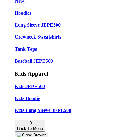
New!
Hoodies
Long Sleeve JEPE500
Crewneck Sweatshirts
Tank Tops
Baseball JEPE500
Kids Apparel
Kids JEPE500
Kids Hoodie
Kids Long Sleeve JEPE500
Back To Menu