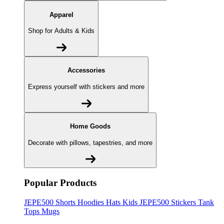
Apparel
Shop for Adults & Kids
Accessories
Express yourself with stickers and more
Home Goods
Decorate with pillows, tapestries, and more
Popular Products
JEPE500
Shorts
Hoodies
Hats
Kids JEPE500
Stickers
Tank
Tops
Mugs