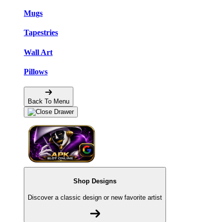
Mugs
Tapestries
Wall Art
Pillows
Back To Menu
Shop Designs
Discover a classic design or new favorite artist