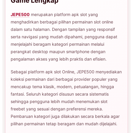
Game Lengkap
JEPE500
merupakan platform apk slot yang
menghadirkan berbagai pilihan permainan slot online
dalam satu halaman. Dengan tampilan yang responsif
serta navigasi yang mudah dipahami, pengguna dapat
menjelajahi beragam kategori permainan melalui
perangkat desktop maupun smartphone dengan
pengalaman akses yang lebih praktis dan efisien.
Sebagai platform apk slot Online, JEPE500 menyediakan
koleksi permainan dari berbagai provider populer yang
mencakup tema klasik, modern, petualangan, hingga
fantasi. Seluruh kategori disusun secara sistematis
sehingga pengguna lebih mudah menemukan slot
freebet yang sesuai dengan preferensi mereka.
Pembaruan kategori juga dilakukan secara berkala agar
pilihan permainan tetap beragam dan mudah dijelajahi.