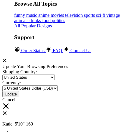
Browse All Topics
funny
music
anime
movies
television
sports
sci-fi
vintage
animals
drinks
food
politics
All Popular Designs
Support
Order Status
FAQ
Contact Us
Update Your Browsing Preferences
Shipping Country:
Currency:
Cancel
Katie:
5'10"
160