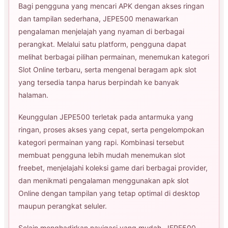
Bagi pengguna yang mencari APK dengan akses ringan
dan tampilan sederhana, JEPE500 menawarkan
pengalaman menjelajah yang nyaman di berbagai
perangkat. Melalui satu platform, pengguna dapat
melihat berbagai pilihan permainan, menemukan kategori
Slot Online terbaru, serta mengenal beragam apk slot
yang tersedia tanpa harus berpindah ke banyak
halaman.
Keunggulan JEPE500 terletak pada antarmuka yang
ringan, proses akses yang cepat, serta pengelompokan
kategori permainan yang rapi. Kombinasi tersebut
membuat pengguna lebih mudah menemukan slot
freebet, menjelajahi koleksi game dari berbagai provider,
dan menikmati pengalaman menggunakan apk slot
Online dengan tampilan yang tetap optimal di desktop
maupun perangkat seluler.
Selain menghadirkan navigasi yang mudah, JEPE500