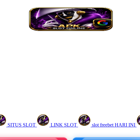
SITUS SLOT
LINK SLOT
slot freebet HARI INI