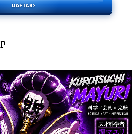
DAFTAR
ap