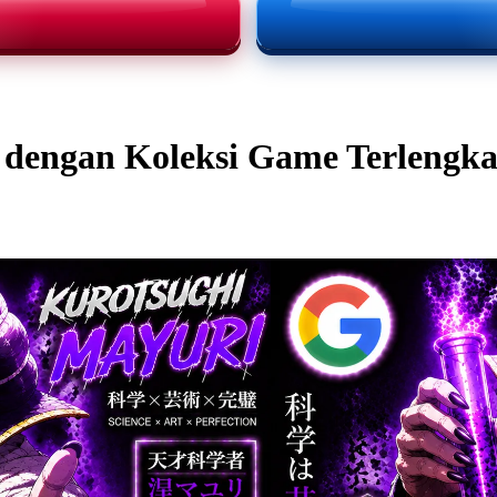
 dengan Koleksi Game Terlengk