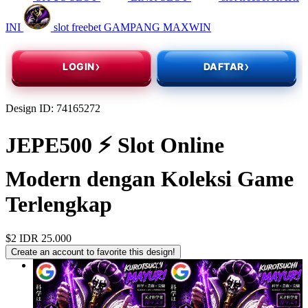
INI
slot freebet GAMPANG MAXWIN
LOGIN
DAFTAR
Design ID: 74165272
JEPE500 ⚡ Slot Online
Modern dengan Koleksi Game
Terlengkap
$2
IDR 25.000
Create an account to favorite this design!