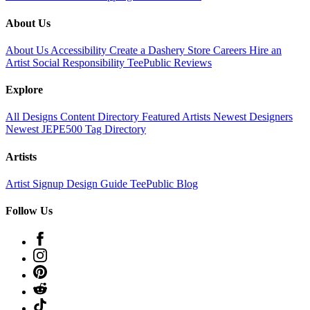
About Us
About Us
Accessibility
Create a Dashery Store
Careers
Hire an
Artist
Social Responsibility
TeePublic Reviews
Explore
All Designs
Content Directory
Featured Artists
Newest Designers
Newest JEPE500
Tag Directory
Artists
Artist Signup
Design Guide
TeePublic Blog
Follow Us