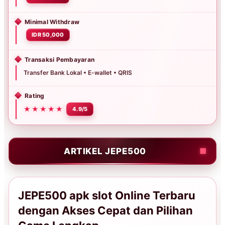
Minimal Withdraw
IDR 50,000
Transaksi Pembayaran
Transfer Bank Lokal • E-wallet • QRIS
Rating
4.9/5
ARTIKEL JEPE500
JEPE500 apk slot Online Terbaru
dengan Akses Cepat dan Pilihan