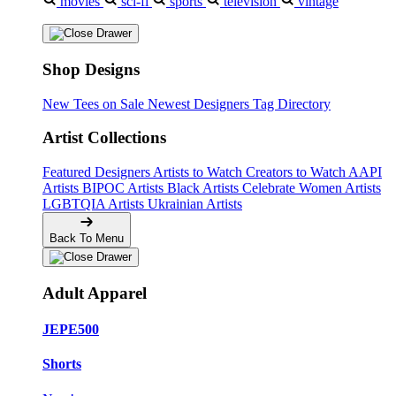
movies
sci-fi
sports
television
vintage
Shop Designs
New Tees on Sale
Newest Designers
Tag Directory
Artist Collections
Featured Designers
Artists to Watch
Creators to Watch
AAPI
Artists
BIPOC Artists
Black Artists
Celebrate Women Artists
LGBTQIA Artists
Ukrainian Artists
Back To Menu
Adult Apparel
JEPE500
Shorts