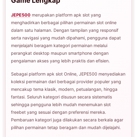
Game Lengkap
JEPE500
merupakan platform apk slot yang
menghadirkan berbagai pilihan permainan slot online
dalam satu halaman. Dengan tampilan yang responsif
serta navigasi yang mudah dipahami, pengguna dapat
menjelajahi beragam kategori permainan melalui
perangkat desktop maupun smartphone dengan
pengalaman akses yang lebih praktis dan efisien.
Sebagai platform apk slot Online, JEPE500 menyediakan
koleksi permainan dari berbagai provider populer yang
mencakup tema klasik, modern, petualangan, hingga
fantasi. Seluruh kategori disusun secara sistematis
sehingga pengguna lebih mudah menemukan slot
freebet yang sesuai dengan preferensi mereka.
Pembaruan kategori juga dilakukan secara berkala agar
pilihan permainan tetap beragam dan mudah dijelajahi.