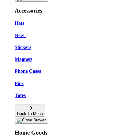
Accessories
Hats
New!
Stickers
Magnets
Phone Cases
Pins
Totes
Back To Menu
Home Goods