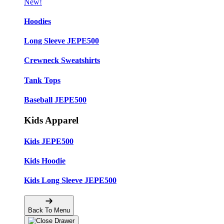
New!
Hoodies
Long Sleeve JEPE500
Crewneck Sweatshirts
Tank Tops
Baseball JEPE500
Kids Apparel
Kids JEPE500
Kids Hoodie
Kids Long Sleeve JEPE500
Back To Menu